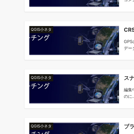
CRS
QGIS小ネタ
GP
デー
ス
QGIS小ネタ
編集
のに
ブラ
QGIS小ネタ