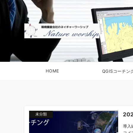
HOME
QGISコーチン
20
未分類
導入
コメ