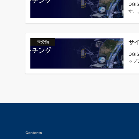
QG
す。よ
サ
未分類
QG
ップ
Contents